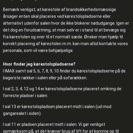
Bemærk venligst, at kørestole af brandsikkerhedsmæssige
årsager enten skal placeres ved kørestolspladserne eller
alternativt udenfor salen hvor de ikke blokerer nødudgange. Igen er
det dog en forudsætning, at man selv er i stand til at bevæge sig
fra kørestolen og over til et normalt sæde. Ønsker man hjælp til
korrekt placering af kørestolen m.m. kan man altid kontakte vores
personale, som vil være behjælpelige.
Hvor finder jeg kørestolspladserne?
I IMAX samt sal 5, 6, 7, 8, 9, 10 finder du kørestolspladserne på de
bagerste rækker i salen eller på sofarækken.
I sal 2, 3, 4, 12 og 14 er kørestolspladserne placeret omkring de
forreste pladser i salen.
I sal 13 er kørestolspladsen placeret midt i salen (ud mod
gangarealet i siden).
I sal 11 er pladsen placeret midt i salen. Vi gør venligst
opmærksom på, at det kræver brug af lift for at komme op til