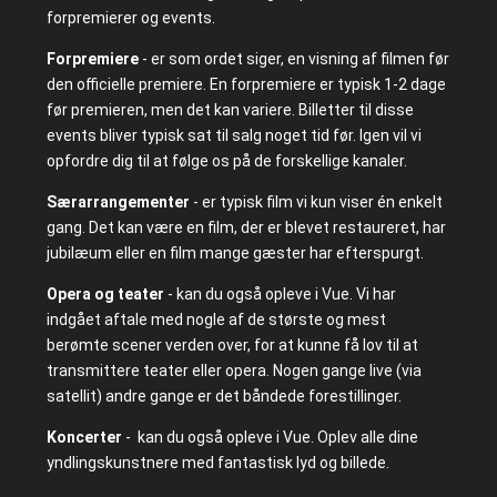
forpremierer og events.
Forpremiere
- er som ordet siger, en visning af filmen før
den officielle premiere. En forpremiere er typisk 1-2 dage
før premieren, men det kan variere. Billetter til disse
events bliver typisk sat til salg noget tid før. Igen vil vi
opfordre dig til at følge os på de forskellige kanaler.
Særarrangementer
- er typisk film vi kun viser én enkelt
gang. Det kan være en film, der er blevet restaureret, har
jubilæum eller en film mange gæster har efterspurgt.
Opera og teater
- kan du også opleve i Vue. Vi har
indgået aftale med nogle af de største og mest
berømte scener verden over, for at kunne få lov til at
transmittere teater eller opera. Nogen gange live (via
satellit) andre gange er det båndede forestillinger.
Koncerter
- kan du også opleve i Vue. Oplev alle dine
yndlingskunstnere med fantastisk lyd og billede.