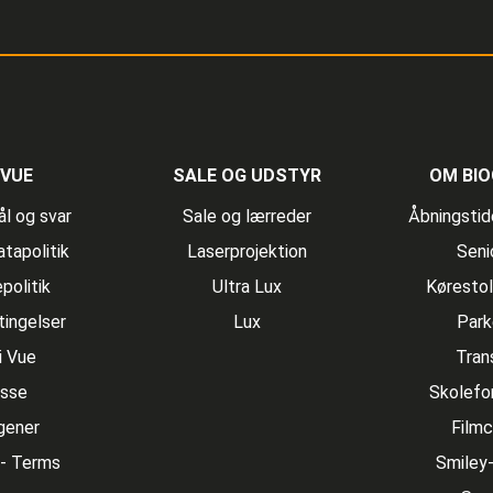
VUE
SALE OG UDSTYR
OM BIO
l og svar
Sale og lærreder
Åbningstide
tapolitik
Laserprojektion
Seni
politik
Ultra Lux
Kørestol
ingelser
Lux
Park
i Vue
Tran
sse
Skolefor
gener
Filmc
- Terms
Smiley-