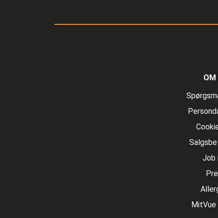
OM 
Spørgsmå
Personda
Cookie
Salgsbet
Job 
Pre
Aller
MitVue 