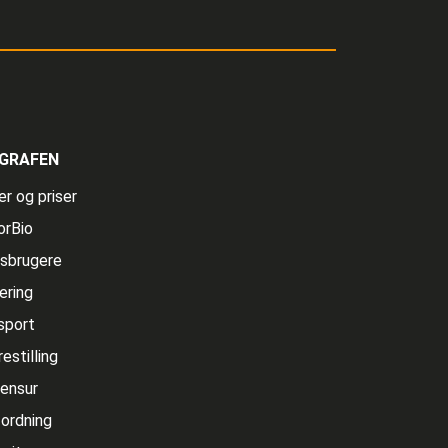
GRAFEN
r og priser
orBio
sbrugere
ering
sport
estilling
ensur
ordning